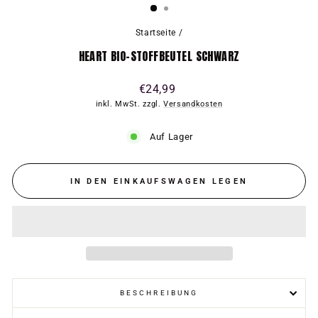
Startseite
/
HEART BIO-STOFFBEUTEL SCHWARZ
Normaler
€24,99
Preis
inkl. MwSt. zzgl.
Versandkosten
Auf Lager
IN DEN EINKAUFSWAGEN LEGEN
BESCHREIBUNG