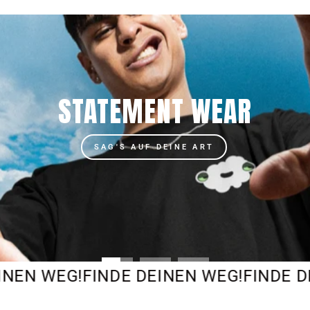
Pause
Diashow
STATEMENT WEAR
SAG'S AUF DEINE ART
NEN WEG!
FINDE DEINEN WEG!
FINDE D