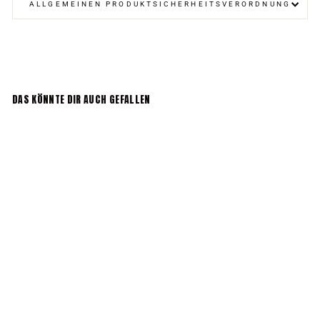
ALLGEMEINEN PRODUKTSICHERHEITSVERORDNUNG
DAS KÖNNTE DIR AUCH GEFALLEN
Heart Bio-Stoffbeutel
Schwarz
€24,99